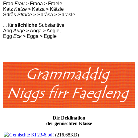
Frao
Frau
> Fraoa > Fraele
Katz
Katze
> Katza > Kätzle
Sdrås
Straße
> Sdråsa > Sdräsle
... für
sächliche
Substantive:
Aog
Auge
> Aoga > Aegle,
Egg
Eck
> Egga > Eggle
Die Deklination
der gemischten Klasse
Gemischte Kl 23-6.pdf
(216.68KB)