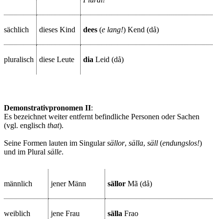
sächlich
dieses Kind
dees
(
e lang!
)
Kend (då)
pluralisch
diese Leute
dia
Leid (då)
Demonstrativpronomen II
:
Es bezeichnet weiter entfernt befindliche Personen oder Sachen
(vgl. englisch
that
).
Seine Formen lauten im Singular
sällor
,
sälla
,
säll
(
endungslos!
)
und im Plural
sälle
.
männlich
jener Männ
sällor
Mã (då)
weiblich
jene Frau
sälla
Frao