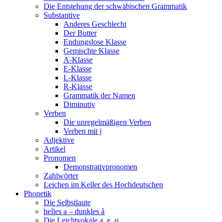
Die Entstehung der schwäbischen Grammatik
Substantive
Anderes Geschlecht
Der Butter
Endungslose Klasse
Gemischte Klasse
A-Klasse
E-Klasse
L-Klasse
R-Klasse
Grammatik der Namen
Diminutiv
Verben
Die unregelmäßigen Verben
Verben mit j
Adjektive
Artikel
Pronomen
Demonstrativpronomen
Zahlwörter
Leichen im Keller des Hochdeutschen
Phonetik
Die Selbstlaute
helles a – dunkles å
Die Leichtvokale a, e, o