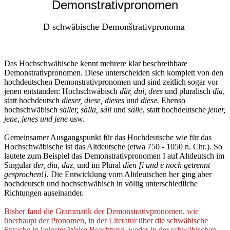
Demonstrativpronomen
D schwäbische Demonštrativpronoma
Das Hochschwäbische kennt mehrere klar beschreibbare
Demonstrativpronomen. Diese unterscheiden sich komplett von den
hochdeutschen Demonstrativpronomen und sind zeitlich sogar vor
jenen entstanden: Hochschwäbisch
där, dui, dees
und pluralisch
dia
,
statt hochdeutsch
dieser, diese, dieses
und
diese.
Ebenso
hochschwäbisch
säller, sälla, säll
und
sälle
, statt hochdeutsche
jener,
jene, jenes und jene
usw.
Gemeinsamer Ausgangspunkt für das Hochdeutsche wie für das
Hochschwäbische ist das Altdeutsche (etwa 750 - 1050 n. Chr.). So
lautete zum Beispiel das Demonstrativpronomen I auf Altdeutsch im
Singular
der, diu, daz,
und im Plural
dien [i und e noch getrennt
gesprochen!]
. Die Entwicklung vom Altdeutschen her ging aber
hochdeutsch und hochschwäbisch in völlig unterschiedliche
Richtungen auseinander.
Bisher fand die Grammatik der Demonstrativpronomen, wie
überhaupt der Pronomen, in der Literatur über die schwäbische
Sprache in keinster Weise Beachtung, weder in der schwäbischen