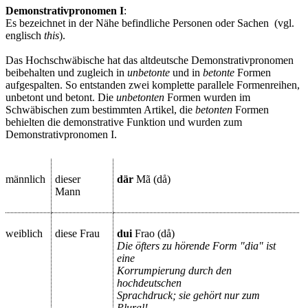
Demonstrativpronomen I
:
Es bezeichnet in der Nähe befindliche Personen oder Sachen (vgl.
englisch
this
).
Das Hochschwäbische hat das altdeutsche Demonstrativpronomen
beibehalten und zugleich in
unbetonte
und in
betonte
Formen
aufgespalten. So entstanden zwei komplette parallele Formenreihen,
unbetont und betont. Die
unbetonten
Formen wurden im
Schwäbischen zum bestimmten Artikel, die
betonten
Formen
behielten die demonstrative Funktion und wurden zum
Demonstrativpronomen I.
männlich
dieser
där
Mã (då)
Mann
weiblich
diese Frau
dui
Frao (då)
Die öfters zu hörende Form "dia" ist
eine
Korrumpierung durch den
hochdeutschen
Sprachdruck; sie gehört nur zum
Plural!