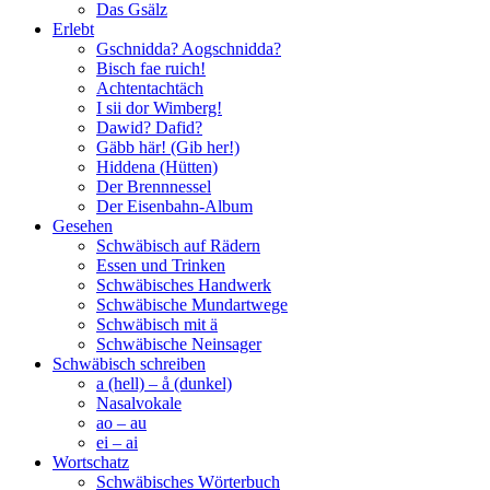
Das Gsälz
Erlebt
Gschnidda? Aogschnidda?
Bisch fae ruich!
Achtentachtäch
I sii dor Wimberg!
Dawid? Dafid?
Gäbb här! (Gib her!)
Hiddena (Hütten)
Der Brennnessel
Der Eisenbahn-Album
Gesehen
Schwäbisch auf Rädern
Essen und Trinken
Schwäbisches Handwerk
Schwäbische Mundartwege
Schwäbisch mit ä
Schwäbische Neinsager
Schwäbisch schreiben
a (hell) – å (dunkel)
Nasalvokale
ao – au
ei – ai
Wortschatz
Schwäbisches Wörterbuch