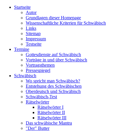
Startseite
Autor
Grundlagen dieser Homepage
Wissenschaftliche Kriterien für Schwäbisch
Links
Sitemap
Impressum
Testseite
Termine
Gottesdienste auf Schwäbisch
Vorträge in und über Schwäbisch
Vortragsthemen
Pressespiegel
Schwäbisch
Wo spricht man Schwäbisch?
Entstehung des Schwäbischen
Oberdeutsch und Schwäbisch
Schwäbisch-Test
Rätselwörter
Rätselwörter I
Rätselwörter II
Rätselwörter III
Das schwäbische Mantra
"Der" Butter